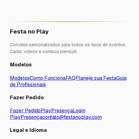
Festa no Play
Convites personalizados para todos os tipos de eventos.
Cards, vídeos e combos premium.
Modelos
Modelos
Como Funciona
FAQ
Planeje sua Festa
Guia
de Profissionais
Fazer Pedido
Fazer Pedido
PlayPresença
Login
PlayPresença
contato@festanoplay.com
Legal e Idioma