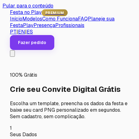
Pular para o conteúdo
Festa no Play
PREMIUM
Início
Modelos
Como Funciona
FAQ
Planeje sua
Festa
PlayPresença
Profissionais
PT
|
EN
|
ES
Fazer pedido
100% Grátis
Crie seu Convite Digital
Grátis
Escolha um template, preencha os dados da festa e
baixe seu card PNG personalizado em segundos.
Sem cadastro, sem complicação.
1
Seus Dados